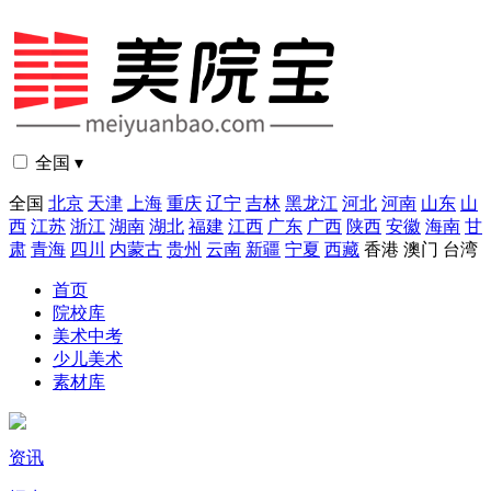
全国 ▾
全国
北京
天津
上海
重庆
辽宁
吉林
黑龙江
河北
河南
山东
山
西
江苏
浙江
湖南
湖北
福建
江西
广东
广西
陕西
安徽
海南
甘
肃
青海
四川
内蒙古
贵州
云南
新疆
宁夏
西藏
香港
澳门
台湾
首页
院校库
美术中考
少儿美术
素材库
资讯