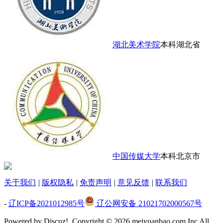
湖北美术学院
本科
湖北省
中国传媒大学
本科
北京市
关于我们
|
版权隐私
|
免责声明
|
意见反馈
|
联系我们
-
辽ICP备2021012985号
辽公网安备 21021702000567号
Powered by Discuz!
Copyright © 2026 meiyuanbao.com Inc All