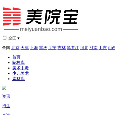
全国 ▾
全国
北京
天津
上海
重庆
辽宁
吉林
黑龙江
河北
河南
山东
山
首页
院校库
美术中考
少儿美术
素材库
资讯
招生