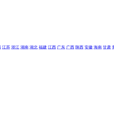
西
江苏
浙江
湖南
湖北
福建
江西
广东
广西
陕西
安徽
海南
甘肃