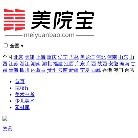
全国 ▾
全国
北京
天津
上海
重庆
辽宁
吉林
黑龙江
河北
河南
山东
山
西
江苏
浙江
湖南
湖北
福建
江西
广东
广西
陕西
安徽
海南
甘
肃
青海
四川
内蒙古
贵州
云南
新疆
宁夏
西藏
香港
澳门
台湾
首页
院校库
美术中考
少儿美术
素材库
资讯