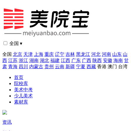
全国 ▾
全国
北京
天津
上海
重庆
辽宁
吉林
黑龙江
河北
河南
山东
山
西
江苏
浙江
湖南
湖北
福建
江西
广东
广西
陕西
安徽
海南
甘
肃
青海
四川
内蒙古
贵州
云南
新疆
宁夏
西藏
香港
澳门
台湾
首页
院校库
美术中考
少儿美术
素材库
资讯