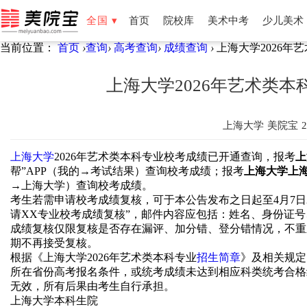
全国 ▾
首页
院校库
美术中考
少儿美术
当前位置：
首页
›
查询
›
高考查询
›
成绩查询
›
上海大学2026年
全国
北京
天津
湖南
湖北
福建
云南
新疆
宁夏
上海大学2026年艺术类
上海大学
美院宝
2
上海大学
202
6
年
艺术类本科
专业
校考成绩已开通查询，报考
上
帮”APP（我的→考试结果）查询校考成绩；报考
上海大学上
→上海大学）查询校考成绩。
考生若需申请校考成绩复核，可于本公告发布之日起至
4月7日
请XX专业校考成绩复核”，邮件内容应包括：姓名、身份证
成绩复核仅限复核是否存在漏评、加分错、登分错情况，不重
期不再接受复核。
根据《上海
大学
2026年艺术类本科专业
招生简章
》
及
相关规定
所在省份高考报名条件，或统考成绩
未
达到
相应科类统考合格
无效，所有后果由考生自行承担。
上海大学本科生院