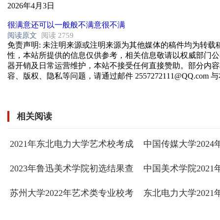
2026年4月3日
很满意
还可以
一般般
不满意
很不满
阅读原文
阅读 2759
免责声明
: 未注明来源或注明来源为其他媒体的稿件均为转
性，本站所提供的信息仅供参考，相关信息敬请以权威部门公
器开销及日常运营维护，本站不接受任何直接赞助。部分内容
容、版权、隐私等问题，请通过邮件 2557272111@QQ.com
相关阅读
2021年东北电力大学艺术校考成
中国传媒大学202
绩查询
招生考试校考复试
2023年鲁迅美术学院初选结果查
中国美术学院2021
询
体”综合评价招生综
入围考生名单公示 ... ...
苏州大学2022年艺术类专业校考
东北电力大学202
成绩查询
绩查询