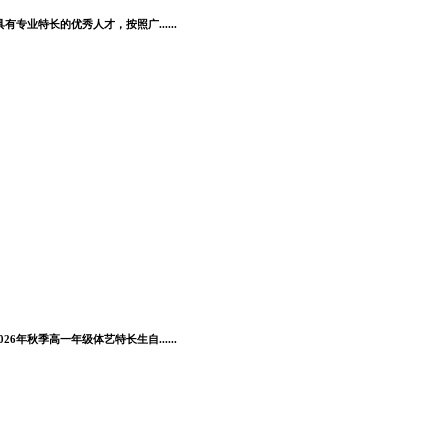
业特长的优秀人才，按照广......
秋季高一年级体艺特长生自......