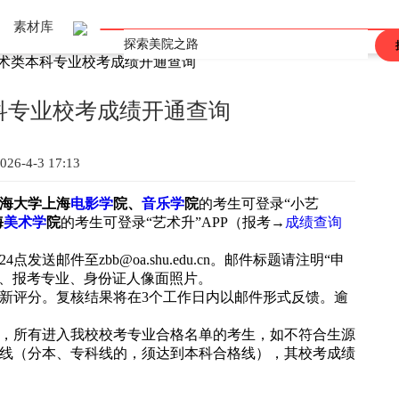
素材库
艺术类本科专业校考成绩开通查询
上海
重庆
辽宁
吉林
黑龙江
河北
河南
山东
山西
江西
广东
广西
陕西
安徽
海南
甘肃
青海
四川
西藏
香港
澳门
台湾
本科专业校考成绩开通查询
026-4-3 17:13
海大学上海
电影学
院、
音乐学
院
的考生可登录
“小艺
海
美术学
院
的考生可登录
“艺术升”APP（报考→
成绩查询
24点发送邮件至zbb@oa.shu.edu.cn。邮件标题请注明“申
号、报考专业、身份证人像面照片。
新评分。复核结果将在
3
个工作日内以邮件形式反馈。逾
，所有进入
我校
校考专业合格名单的考生
，
如不符合生源
线
（分本、专科线的，须
达到
本科合格
线
），其校考成绩