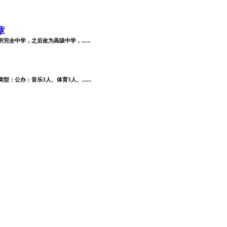
章
全中学，之后改为高级中学，......
公办：音乐3人、体育3人、......