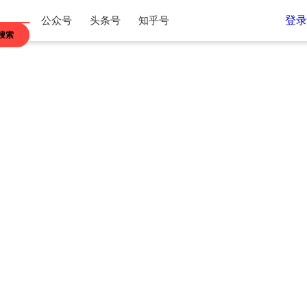
登录
公众号
头条号
知乎号
搜索
江苏
浙江
内蒙古
贵州