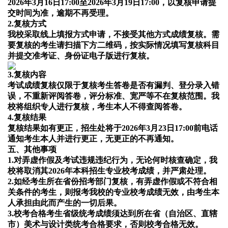
202
6
年3月
16
日17:00至202
6
年3月
19
日17:00，以复核申请提
交时间为准，逾期不再受理。
2.复核方式
我校采取线上填报方式申请，不接受其他方式成绩复核。需
要复核的考生请扫描下方二维码，按实际情况填写复核科目
并提交准考证、身份证电子版进行复核。
3.复核内容
考试成绩复核仅限于复核考生答卷是否有漏判、登分录入错
误，不重新评阅答卷，评分标准、宽严等不在复核范围。我
校将组织专人进行复核，考生本人不得查阅答卷。
4.复核结果
复核结果如有更正，招生处将于202
6
年3月
23
日17:00前电话
通知考生本人并进行更正，无更正的不再通知。
五、其他事项
1.对弄虚作假及考试违规违纪行为，无论何时核查确定，我
校将取消其202
6
年本科招生
专业
校考成绩，并严肃处理。
2.如经考生所在省份招考部门复核，有弄虚作假或不符合相
关条件的考生，则报考我校的
专业
校考成绩无效，由考生本
人承担由此而产生的一切后果。
3.校考合格考生
省级统考成绩
须达到所在省（自治区、直辖
市）美术与设计类统考合格
要求
，否则校考合格无效。