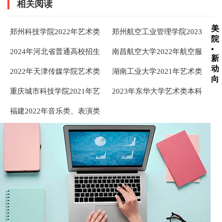
相关阅读
美
郑州科技学院2022年艺术类
郑州航空工业管理学院2023
院
专业及空中乘务校考成绩查
年航空服务艺术与管理专业
•
2024年河北省普通高校招生
南昌航空大学2022年航空服
询
校考成绩查询 ...
新
艺术类专业统考成绩查询
务艺术与管理专业校考成绩
动
2022年天津传媒学院艺术类
湖南工业大学2021年艺术类
查询
向
专业校考合格成绩查询
校考成绩查询
重庆城市科技学院2021年艺
2023年东华大学艺术类本科
术类专业校考成绩查询
专业校考成绩查询
福建2022年音乐类、表演类
（服装表演、影视表演）专
业省级统考成绩公布 ...