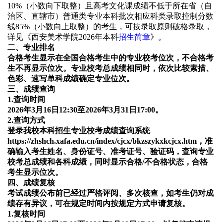
10%（小数向下取整）且高考文化课成绩不低于所在省（自
治区、直辖市）普通类专业本科批次相应科类录取控制分数
线85%（小数向上取整）的考生，可按录取原则破格录取
，
详见《
西安美术学院2026年本科
招生简章
》
。
二、
专业
排名
合格考生显示在全国合格考生中的
专业
校考位次，不合格考
生不再显示位次。
专业
校考总成绩相同时，依次比较素描、
色彩、速写单科成绩确定
专业
位次。
三、成绩查询
1.查询时间
202
6
年3月
16
日
12
:
30
至202
6
年3月31日
17
:00。
2.查询方式
登录我校本科招生
专业
校考成绩查询系统
https://zhshch.xafa.edu.cn/index/cjcx/bkzszykxkcjcx.htm，准
确输入考生姓名、身份证号、准考证号、验证码，查询
专业
校考总成绩和各科成绩，同时显示合格/不合格状态，合格
考生显示位次。
四、成绩复核
考试成绩公布前已经过严格评阅、多次核查，如考生仍对成
绩存有异议，可在规定时间内按规定方式申请复核。
1.复核时间