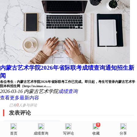
内蒙古艺术学院2026年省际联考成绩查询通知招生新
闻
各位考生：内蒙古艺术学院2026年省际联考工作已完成。即日起，考生可登录内蒙古艺术学
院本科招生网（http://zs.imac.e......
2026-03-16
内蒙古艺术学院
成绩查询
查看更多最新内容
0
已有
人参与评论
发表评论
9
美术网
首页
首页
选择省份
成绩查询
院校库
写评论
消息
收藏
我的
分享