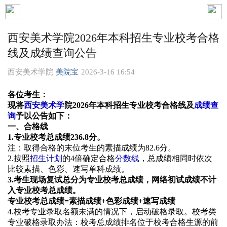
西安美术学院2026年本科招生专业校考合格
线及成绩查询公告
西安美术学院
美院宝
2026-3-16 16:54
各位考生：
现将
西安
美术学
院20
26
年本科招生
专业
校考合格线及
成绩查
询
予以公告如下：
一、合格线
1.
专业
校考总成绩
236.8
分。
注：
取得合格的末位考生的素描成绩为82.6分。
2.按照
招生计划
的4倍确定合格
分数线
，总成绩相同时依次
比较素描、色彩、速写单科成绩。
3.考生现场复试总分为专业校考总成绩，网络初试成绩不计
入专业校考总成绩。
专业校考总成绩=素描成绩+色彩成绩+速写成绩
4.
校考专业录取名额未满的情况下，启动破格录取。校考类
专业破格录取办法：校考总成绩排名位于校考合格生源的前