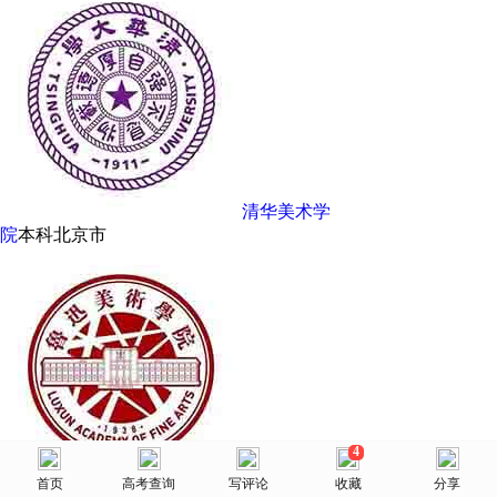
清华美术学
院
本科
北京市
4
美术网
鲁迅美术学
首页
首页
选择省份
高考查询
院校库
写评论
消息
收藏
我的
分享