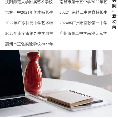
美
沈阳师范大学附属艺术学校
南昌市第十五中学2022年艺
院
2024级新生第一次招生考试
术特长生成绩查询
•
吉林一中2021年美术特长生
2022年南靖二中体育特长生
录取名单 ... ...
新
加试入围名单
专业成绩合格名单
动
2022年广东仲元中学艺术特
2024年广州市南沙第一中学
向
长生专业测试初审通过名单
体育、艺术类特长生专业测
2022年南宁市第九中学自主
广州市第二中学南沙天元学
公示
试名单（第一批）公示 ...
招生（特长生）录取名单公
校2024年普通高中学校体育
惠州市正弘实验学校2022年
示
艺术类特长生自主招生资格
美术特长生招生考试成绩入
考生名单 ...
围公告