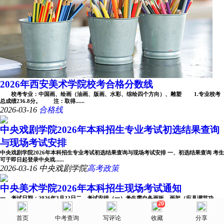
2026年西安美术学院校考合格分数线
校考专业：中国画、绘画（油画、版画、水彩、综绘四个方向）、雕塑 1.专业校考
总成绩236.8分。 注：取得......
2026-03-16
合格线
中央戏剧学院2026年本科招生专业考试初选结果查询
与现场考试安排
中央戏剧学院2026年本科招生专业考试初选结果查询与现场考试安排 一、初选结果查询 考生
可于即日起登录中央戏......
2026-03-16
中央戏剧学院
高考政策
中央美术学院2026年本科招生现场考试通知
一、考试日期：2026年3月22日二、考试安排（一）考生需自备画板、画架（应具调节功
20
美术网
能）、绘画材料等考试用具。考试用......
2026-03-16
高考政策
首页
首页
选择省份
中考查询
院校库
写评论
消息
收藏
我的
分享