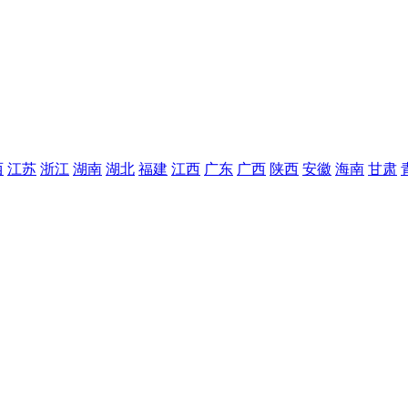
西
江苏
浙江
湖南
湖北
福建
江西
广东
广西
陕西
安徽
海南
甘肃