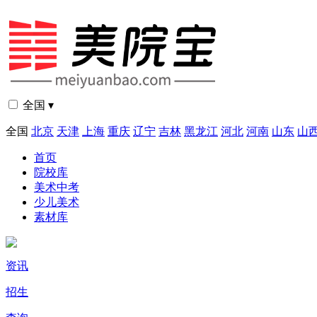
全国 ▾
全国
北京
天津
上海
重庆
辽宁
吉林
黑龙江
河北
河南
山东
山
首页
院校库
美术中考
少儿美术
素材库
资讯
招生