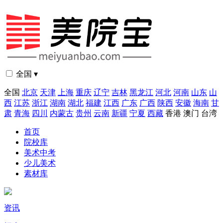
全国 ▾
全国
北京
天津
上海
重庆
辽宁
吉林
黑龙江
河北
河南
山东
山
西
江苏
浙江
湖南
湖北
福建
江西
广东
广西
陕西
安徽
海南
甘
肃
青海
四川
内蒙古
贵州
云南
新疆
宁夏
西藏
香港
澳门
台湾
首页
院校库
美术中考
少儿美术
素材库
资讯