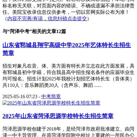
标名称无关联，对页面内容的错误、不确或遗漏不承担法律责
任。美院宝收录信息仅供参考，一切以官网实际公布为准！
（
内容不完善/有误，信息纠错点击提交
）
与“
菏泽中考
”相关的文章12篇
山东省郓城县翔宇高级中学2025年艺体特长生招生
简章
招生对象凡在音、体、美方面有特长并立志在此方面发展，具
有郓城县初中学籍，符合我县高中招生报名条件的应届毕业生
均可报名。招生计划2025年我校计划招艺体特长生（音体美）
共110人：音乐舞蹈类20人（含声乐、舞蹈 ......
2025-05-16 07:23
-
中考简章
2025年山东省菏泽思源学校特长生招生简章
菏泽思源学校创建于2018年，是经菏泽市政府批准建立、由菏
泽一中主导管理、在原菏泽学院附中校址上重建的一所民办公