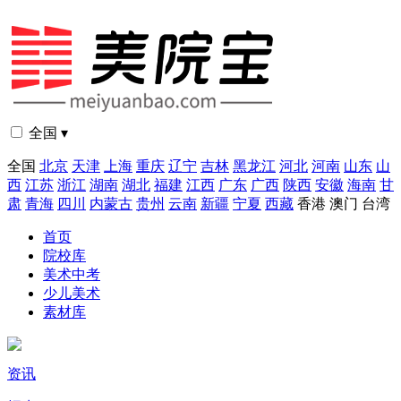
全国 ▾
全国
北京
天津
上海
重庆
辽宁
吉林
黑龙江
河北
河南
山东
山
西
江苏
浙江
湖南
湖北
福建
江西
广东
广西
陕西
安徽
海南
甘
肃
青海
四川
内蒙古
贵州
云南
新疆
宁夏
西藏
香港
澳门
台湾
首页
院校库
美术中考
少儿美术
素材库
资讯