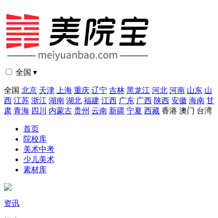
全国 ▾
全国
北京
天津
上海
重庆
辽宁
吉林
黑龙江
河北
河南
山东
山
西
江苏
浙江
湖南
湖北
福建
江西
广东
广西
陕西
安徽
海南
甘
肃
青海
四川
内蒙古
贵州
云南
新疆
宁夏
西藏
香港
澳门
台湾
首页
院校库
美术中考
少儿美术
素材库
资讯