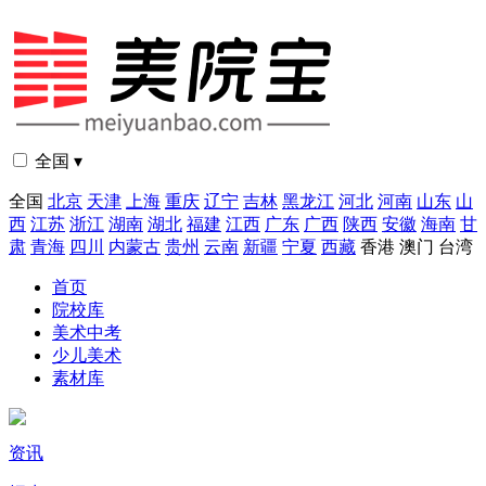
全国 ▾
全国
北京
天津
上海
重庆
辽宁
吉林
黑龙江
河北
河南
山东
山
西
江苏
浙江
湖南
湖北
福建
江西
广东
广西
陕西
安徽
海南
甘
肃
青海
四川
内蒙古
贵州
云南
新疆
宁夏
西藏
香港
澳门
台湾
首页
院校库
美术中考
少儿美术
素材库
资讯