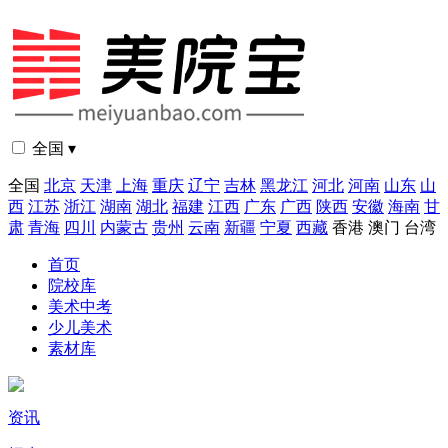
全国 ▾
全国
北京
天津
上海
重庆
辽宁
吉林
黑龙江
河北
河南
山东
山
西
江苏
浙江
湖南
湖北
福建
江西
广东
广西
陕西
安徽
海南
甘
肃
青海
四川
内蒙古
贵州
云南
新疆
宁夏
西藏
香港
澳门
台湾
首页
院校库
美术中考
少儿美术
素材库
资讯