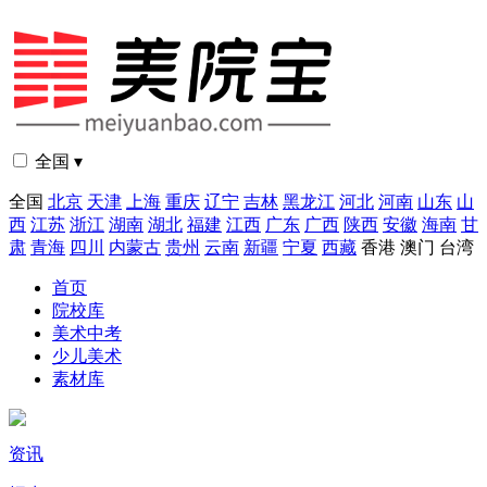
全国 ▾
全国
北京
天津
上海
重庆
辽宁
吉林
黑龙江
河北
河南
山东
山
西
江苏
浙江
湖南
湖北
福建
江西
广东
广西
陕西
安徽
海南
甘
肃
青海
四川
内蒙古
贵州
云南
新疆
宁夏
西藏
香港
澳门
台湾
首页
院校库
美术中考
少儿美术
素材库
资讯