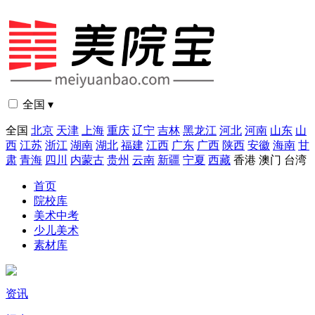
全国 ▾
全国
北京
天津
上海
重庆
辽宁
吉林
黑龙江
河北
河南
山东
山
西
江苏
浙江
湖南
湖北
福建
江西
广东
广西
陕西
安徽
海南
甘
肃
青海
四川
内蒙古
贵州
云南
新疆
宁夏
西藏
香港
澳门
台湾
首页
院校库
美术中考
少儿美术
素材库
资讯