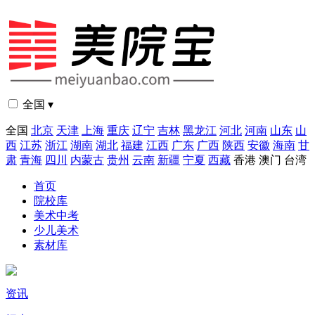
全国 ▾
全国
北京
天津
上海
重庆
辽宁
吉林
黑龙江
河北
河南
山东
山
西
江苏
浙江
湖南
湖北
福建
江西
广东
广西
陕西
安徽
海南
甘
肃
青海
四川
内蒙古
贵州
云南
新疆
宁夏
西藏
香港
澳门
台湾
首页
院校库
美术中考
少儿美术
素材库
资讯