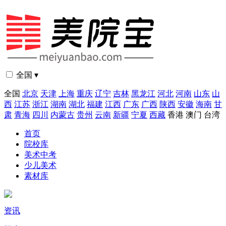
全国 ▾
全国
北京
天津
上海
重庆
辽宁
吉林
黑龙江
河北
河南
山东
山
西
江苏
浙江
湖南
湖北
福建
江西
广东
广西
陕西
安徽
海南
甘
肃
青海
四川
内蒙古
贵州
云南
新疆
宁夏
西藏
香港
澳门
台湾
首页
院校库
美术中考
少儿美术
素材库
资讯