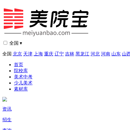
全国 ▾
全国
北京
天津
上海
重庆
辽宁
吉林
黑龙江
河北
河南
山东
山
首页
院校库
美术中考
少儿美术
素材库
资讯
招生