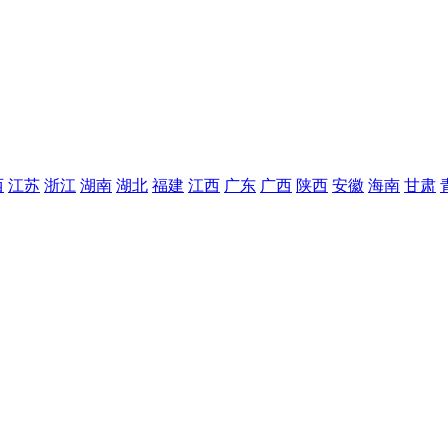
西
江苏
浙江
湖南
湖北
福建
江西
广东
广西
陕西
安徽
海南
甘肃