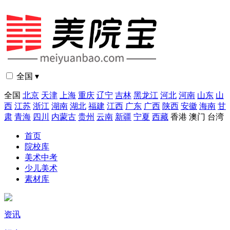
全国 ▾
全国
北京
天津
上海
重庆
辽宁
吉林
黑龙江
河北
河南
山东
山
西
江苏
浙江
湖南
湖北
福建
江西
广东
广西
陕西
安徽
海南
甘
肃
青海
四川
内蒙古
贵州
云南
新疆
宁夏
西藏
香港
澳门
台湾
首页
院校库
美术中考
少儿美术
素材库
资讯