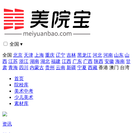
全国 ▾
全国
北京
天津
上海
重庆
辽宁
吉林
黑龙江
河北
河南
山东
山
西
江苏
浙江
湖南
湖北
福建
江西
广东
广西
陕西
安徽
海南
甘
肃
青海
四川
内蒙古
贵州
云南
新疆
宁夏
西藏
香港
澳门
台湾
首页
院校库
美术中考
少儿美术
素材库
资讯