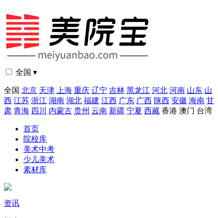
全国 ▾
全国
北京
天津
上海
重庆
辽宁
吉林
黑龙江
河北
河南
山东
山
西
江苏
浙江
湖南
湖北
福建
江西
广东
广西
陕西
安徽
海南
甘
肃
青海
四川
内蒙古
贵州
云南
新疆
宁夏
西藏
香港
澳门
台湾
首页
院校库
美术中考
少儿美术
素材库
资讯