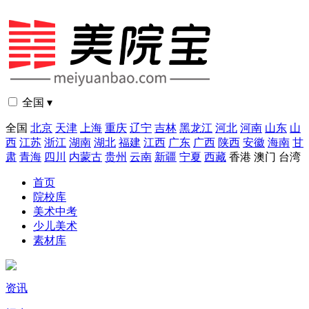
全国 ▾
全国
北京
天津
上海
重庆
辽宁
吉林
黑龙江
河北
河南
山东
山
西
江苏
浙江
湖南
湖北
福建
江西
广东
广西
陕西
安徽
海南
甘
肃
青海
四川
内蒙古
贵州
云南
新疆
宁夏
西藏
香港
澳门
台湾
首页
院校库
美术中考
少儿美术
素材库
资讯