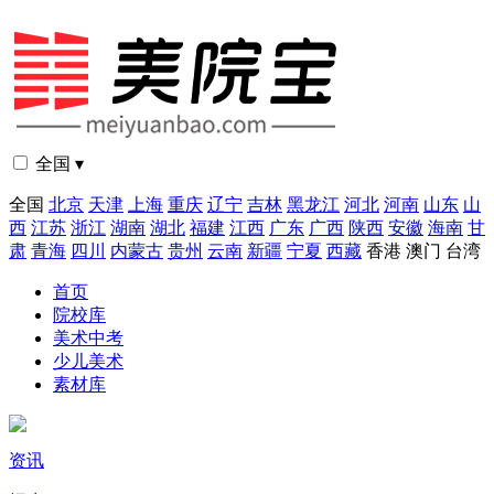
全国 ▾
全国
北京
天津
上海
重庆
辽宁
吉林
黑龙江
河北
河南
山东
山
西
江苏
浙江
湖南
湖北
福建
江西
广东
广西
陕西
安徽
海南
甘
肃
青海
四川
内蒙古
贵州
云南
新疆
宁夏
西藏
香港
澳门
台湾
首页
院校库
美术中考
少儿美术
素材库
资讯