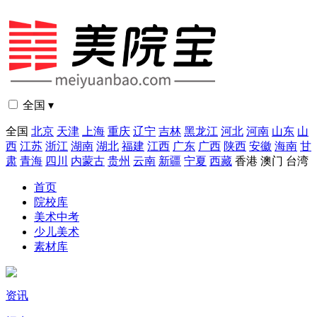
全国 ▾
全国
北京
天津
上海
重庆
辽宁
吉林
黑龙江
河北
河南
山东
山
西
江苏
浙江
湖南
湖北
福建
江西
广东
广西
陕西
安徽
海南
甘
肃
青海
四川
内蒙古
贵州
云南
新疆
宁夏
西藏
香港
澳门
台湾
首页
院校库
美术中考
少儿美术
素材库
资讯