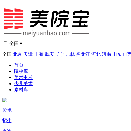
全国 ▾
全国
北京
天津
上海
重庆
辽宁
吉林
黑龙江
河北
河南
山东
山
首页
院校库
美术中考
少儿美术
素材库
资讯
招生