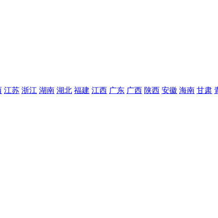
西
江苏
浙江
湖南
湖北
福建
江西
广东
广西
陕西
安徽
海南
甘肃