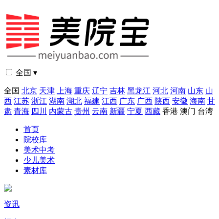
全国 ▾
全国
北京
天津
上海
重庆
辽宁
吉林
黑龙江
河北
河南
山东
山
西
江苏
浙江
湖南
湖北
福建
江西
广东
广西
陕西
安徽
海南
甘
肃
青海
四川
内蒙古
贵州
云南
新疆
宁夏
西藏
香港
澳门
台湾
首页
院校库
美术中考
少儿美术
素材库
资讯