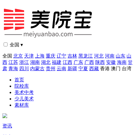
全国 ▾
全国
北京
天津
上海
重庆
辽宁
吉林
黑龙江
河北
河南
山东
山
西
江苏
浙江
湖南
湖北
福建
江西
广东
广西
陕西
安徽
海南
甘
肃
青海
四川
内蒙古
贵州
云南
新疆
宁夏
西藏
香港
澳门
台湾
首页
院校库
美术中考
少儿美术
素材库
资讯