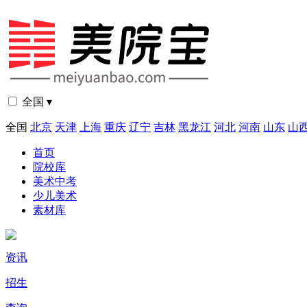
全国 ▾
全国
北京
天津
上海
重庆
辽宁
吉林
黑龙江
河北
河南
山东
山
首页
院校库
美术中考
少儿美术
素材库
资讯
招生