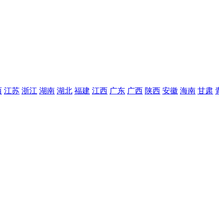
西
江苏
浙江
湖南
湖北
福建
江西
广东
广西
陕西
安徽
海南
甘肃