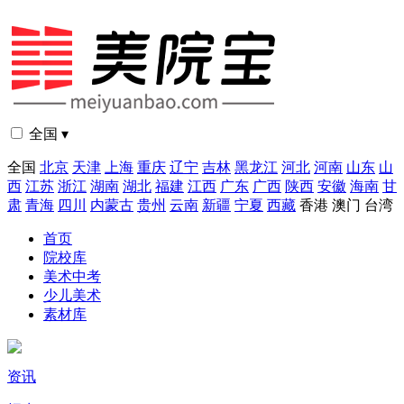
全国 ▾
全国
北京
天津
上海
重庆
辽宁
吉林
黑龙江
河北
河南
山东
山
西
江苏
浙江
湖南
湖北
福建
江西
广东
广西
陕西
安徽
海南
甘
肃
青海
四川
内蒙古
贵州
云南
新疆
宁夏
西藏
香港
澳门
台湾
首页
院校库
美术中考
少儿美术
素材库
资讯