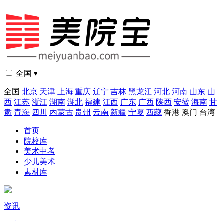
全国 ▾
全国
北京
天津
上海
重庆
辽宁
吉林
黑龙江
河北
河南
山东
山
西
江苏
浙江
湖南
湖北
福建
江西
广东
广西
陕西
安徽
海南
甘
肃
青海
四川
内蒙古
贵州
云南
新疆
宁夏
西藏
香港
澳门
台湾
首页
院校库
美术中考
少儿美术
素材库
资讯