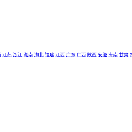
西
江苏
浙江
湖南
湖北
福建
江西
广东
广西
陕西
安徽
海南
甘肃