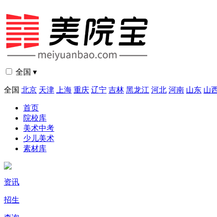
全国 ▾
全国
北京
天津
上海
重庆
辽宁
吉林
黑龙江
河北
河南
山东
山
首页
院校库
美术中考
少儿美术
素材库
资讯
招生