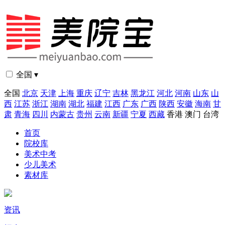
全国 ▾
全国
北京
天津
上海
重庆
辽宁
吉林
黑龙江
河北
河南
山东
山
西
江苏
浙江
湖南
湖北
福建
江西
广东
广西
陕西
安徽
海南
甘
肃
青海
四川
内蒙古
贵州
云南
新疆
宁夏
西藏
香港
澳门
台湾
首页
院校库
美术中考
少儿美术
素材库
资讯