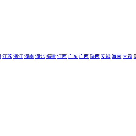
西
江苏
浙江
湖南
湖北
福建
江西
广东
广西
陕西
安徽
海南
甘肃