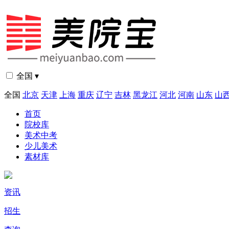
全国 ▾
全国
北京
天津
上海
重庆
辽宁
吉林
黑龙江
河北
河南
山东
山
首页
院校库
美术中考
少儿美术
素材库
资讯
招生