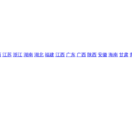
西
江苏
浙江
湖南
湖北
福建
江西
广东
广西
陕西
安徽
海南
甘肃