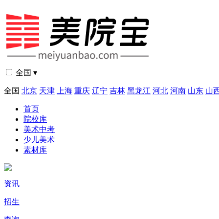
全国 ▾
全国
北京
天津
上海
重庆
辽宁
吉林
黑龙江
河北
河南
山东
山
首页
院校库
美术中考
少儿美术
素材库
资讯
招生