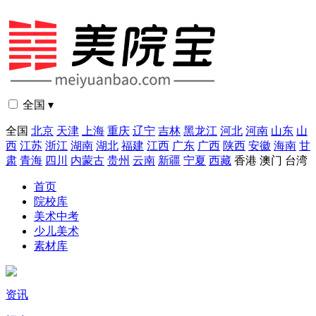
全国 ▾
全国
北京
天津
上海
重庆
辽宁
吉林
黑龙江
河北
河南
山东
山
西
江苏
浙江
湖南
湖北
福建
江西
广东
广西
陕西
安徽
海南
甘
肃
青海
四川
内蒙古
贵州
云南
新疆
宁夏
西藏
香港
澳门
台湾
首页
院校库
美术中考
少儿美术
素材库
资讯