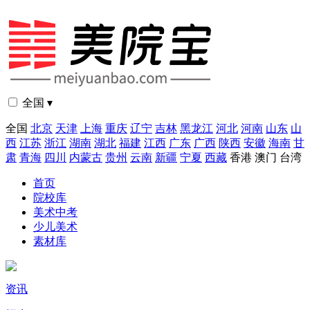
全国 ▾
全国
北京
天津
上海
重庆
辽宁
吉林
黑龙江
河北
河南
山东
山
西
江苏
浙江
湖南
湖北
福建
江西
广东
广西
陕西
安徽
海南
甘
肃
青海
四川
内蒙古
贵州
云南
新疆
宁夏
西藏
香港
澳门
台湾
首页
院校库
美术中考
少儿美术
素材库
资讯