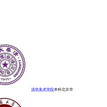
清华美术学院
本科
北京市