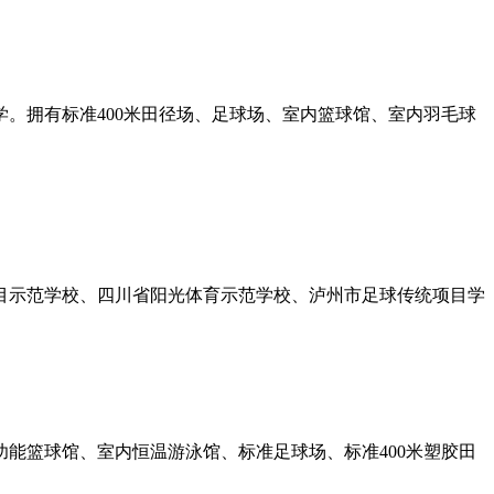
学。拥有标准400米田径场、足球场、室内篮球馆、室内羽毛球
项目示范学校、四川省阳光体育示范学校、泸州市足球传统项目学
能篮球馆、室内恒温游泳馆、标准足球场、标准400米塑胶田