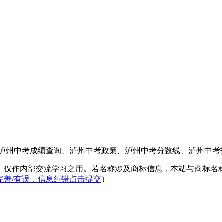
供泸州中考成绩查询、泸州中考政策、泸州中考分数线、泸州中考
，仅作内部交流学习之用。若名称涉及商标信息，本站与商标名
完善/有误，信息纠错点击提交
）