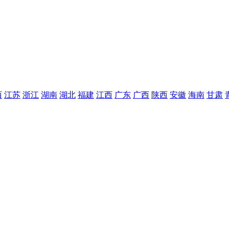
西
江苏
浙江
湖南
湖北
福建
江西
广东
广西
陕西
安徽
海南
甘肃