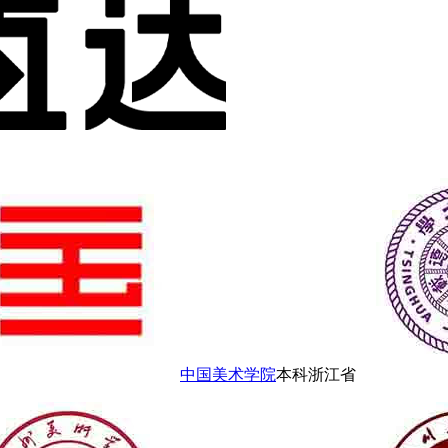
中国美术学院
本科
浙江省