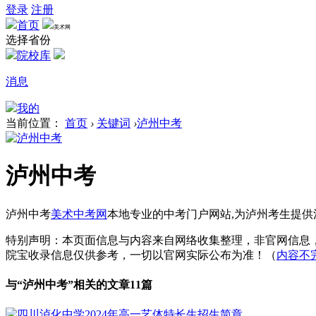
登录
注册
首页
美术网
选择省份
院校库
消息
我的
当前位置：
首页
›
关键词
›
泸州中考
泸州中考
泸州中考
美术中考网
本地专业的中考门户网站,为泸州考生提
特别声明：本页面信息与内容来自网络收集整理，非官网信息
院宝收录信息仅供参考，一切以官网实际公布为准！（
内容不
与“
泸州中考
”相关的文章11篇