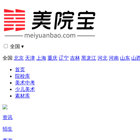
全国 ▾
全国
北京
天津
上海
重庆
辽宁
吉林
黑龙江
河北
河南
山东
山
首页
院校库
美术中考
少儿美术
素材库
资讯
招生