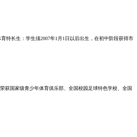
特长生：学生须2007年1月1日以后出生，在初中阶段获得市
展，荣获国家级青少年体育俱乐部、全国校园足球特色学校、全国