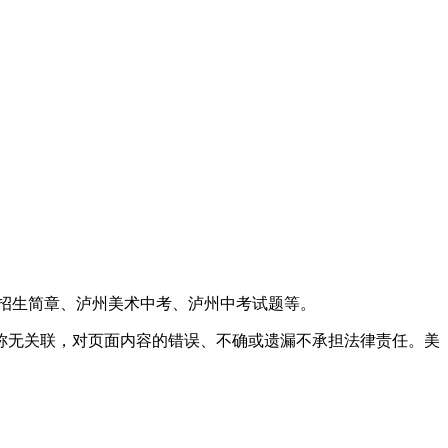
招生简章、泸州美术中考、泸州中考试题等。
称无关联，对页面内容的错误、不确或遗漏不承担法律责任。美