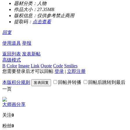
题材分类：
人物
作品大小：
27.35MB
版权信息：
仅供参考禁止商用
提取码：
点击查看
回复
使用道具
举报
返回列表
发表新帖
高级模式
B
Color
Image
Link
Quote
Code
Smilies
您需要登录后才可以回帖
登录
|
立即注册
本版积分规则
回帖并转播
回帖后跳转到最后
发表回复
一页
大师画分享
关注
0
粉丝
0