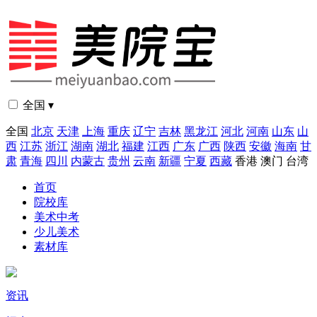
全国 ▾
全国
北京
天津
上海
重庆
辽宁
吉林
黑龙江
河北
河南
山东
山
西
江苏
浙江
湖南
湖北
福建
江西
广东
广西
陕西
安徽
海南
甘
肃
青海
四川
内蒙古
贵州
云南
新疆
宁夏
西藏
香港
澳门
台湾
首页
院校库
美术中考
少儿美术
素材库
资讯