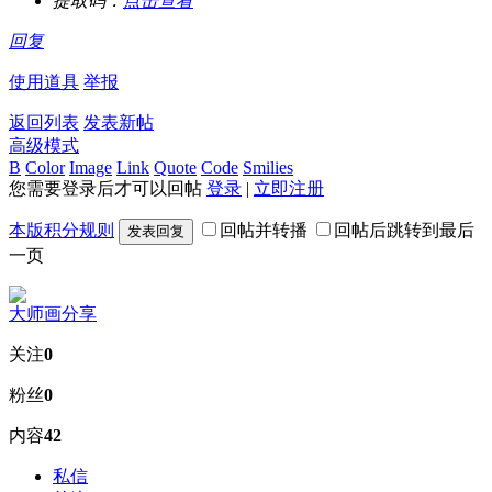
提取码：
点击查看
回复
使用道具
举报
返回列表
发表新帖
高级模式
B
Color
Image
Link
Quote
Code
Smilies
您需要登录后才可以回帖
登录
|
立即注册
本版积分规则
回帖并转播
回帖后跳转到最后
发表回复
一页
大师画分享
关注
0
粉丝
0
内容
42
私信