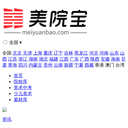
全国 ▾
全国
北京
天津
上海
重庆
辽宁
吉林
黑龙江
河北
河南
山东
山
西
江苏
浙江
湖南
湖北
福建
江西
广东
广西
陕西
安徽
海南
甘
肃
青海
四川
内蒙古
贵州
云南
新疆
宁夏
西藏
香港
澳门
台湾
首页
院校库
美术中考
少儿美术
素材库
资讯