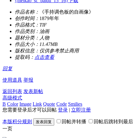
{meikao_sc_baidu_15_16}下载
作品名称：
《手持调色板的自画像》
创作时间：
1879年年
作品格式：
TIF
作品类别：
油画
题材分类：
人物
作品大小：
11.47MB
版权信息：
仅供参考禁止商用
提取码：
点击查看
回复
使用道具
举报
返回列表
发表新帖
高级模式
B
Color
Image
Link
Quote
Code
Smilies
您需要登录后才可以回帖
登录
|
立即注册
本版积分规则
回帖并转播
回帖后跳转到最后
发表回复
一页