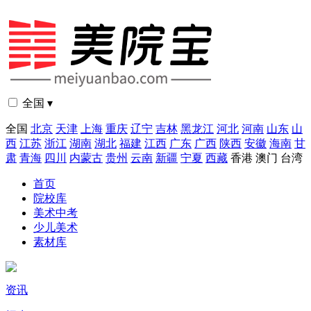
全国 ▾
全国
北京
天津
上海
重庆
辽宁
吉林
黑龙江
河北
河南
山东
山
西
江苏
浙江
湖南
湖北
福建
江西
广东
广西
陕西
安徽
海南
甘
肃
青海
四川
内蒙古
贵州
云南
新疆
宁夏
西藏
香港
澳门
台湾
首页
院校库
美术中考
少儿美术
素材库
资讯