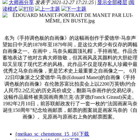
大师画分享
发表于 2021-12-27 17:21:25
|
显示全部楼层
|
阅
读模式
名为《手持调色板的自画像》的这幅画创作于爱德华·马奈声
望如日中天的1878年至1879年间，是这位大师少有仅存的两幅
自画像之一。在画中，马奈头戴圆顶礼帽，手持画笔。作品含
蓄地表达了他对古典大师致敬，但其画风及其颜料的大胆处理
却又呈现了现代艺术的风格。此作品不仅是现存私人珍藏中最
优秀之马奈自画像，更是艺术史上最重要之自画像之一。 6月
22日印象派之父爱德华·马奈(Edouard Manet)的自画像《手持
调色板的自画像》在伦敦苏富比拍卖会上以2200万英镑(约合
人民币2.2亿元)的历史高价成交，翻新马奈画作的交易纪录。
这幅作品最终被美国画商弗兰克·吉罗德(Franck Giraud)买走。
1982年2月10日，前苏联邮政发行了一套一枚的“法国画家马奈
诞生150周年”纪念绘画邮票，邮票的图案就是画家马奈的《自
画像》。见原画与原画右上角的邮票图案。
{meikao_sc_chengtong_15_16}下载