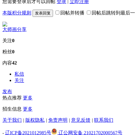
您需要登录后才可以回帖
登录
|
立即注册
本版积分规则
回帖并转播
回帖后跳转到最后一
发表回复
大师画分享
关注
0
粉丝
0
内容
42
私信
关注
发布
热点推荐
更多
招生信息
更多
关于我们
|
版权隐私
|
免责声明
|
意见反馈
|
联系我们
-
辽ICP备2021012985号
辽公网安备 21021702000567号