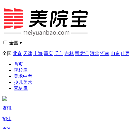
全国 ▾
全国
北京
天津
上海
重庆
辽宁
吉林
黑龙江
河北
河南
山东
山
首页
院校库
美术中考
少儿美术
素材库
资讯
招生