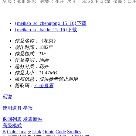
材质：布面油彩.
标签：花卉
尺寸：56.5 x 44.5 cm
收藏：日
{meikao_sc_chengtong_15_16}下载
{meikao_sc_baidu_15_16}下载
作品名称：
《花束》
创作时间：
1882年
作品格式：
TIF
作品类别：
油画
题材分类：
花卉
作品大小：
11.47MB
版权信息：
仅供参考禁止商用
提取码：
点击查看
回复
使用道具
举报
返回列表
发表新帖
高级模式
B
Color
Image
Link
Quote
Code
Smilies