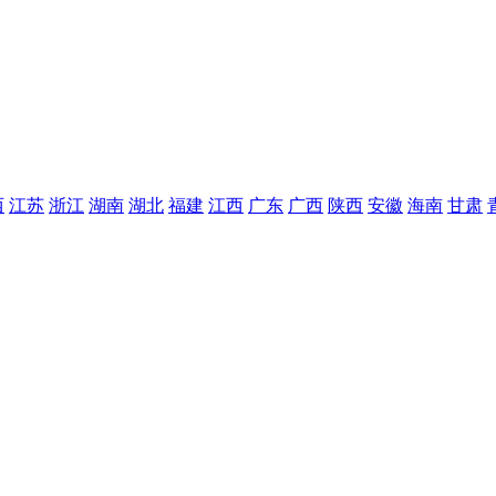
西
江苏
浙江
湖南
湖北
福建
江西
广东
广西
陕西
安徽
海南
甘肃