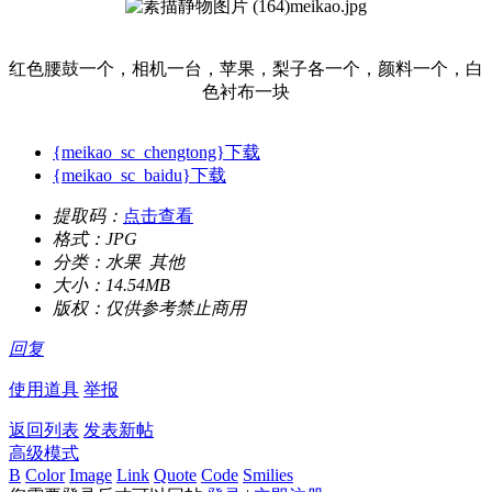
红色腰鼓一个，相机一台，苹果，梨子各一个，颜料一个，白
色衬布一块
{meikao_sc_chengtong}下载
{meikao_sc_baidu}下载
提取码：
点击查看
格式：
JPG
分类：
水果 其他
大小：
14.54MB
版权：
仅供参考禁止商用
回复
使用道具
举报
返回列表
发表新帖
高级模式
B
Color
Image
Link
Quote
Code
Smilies