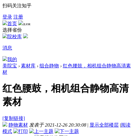
扫码关注知乎
登录
注册
首页
美术网
选择省份
院校库
消息
我的
美院宝
›
素材库
›
组合静物
›
红色腰鼓，相机组合静物高清素
材
红色腰鼓，相机组合静物高清
素材
[复制链接]
静物素材
发表于 2021-12-26 20:30:08
|
显示全部楼层
|
阅读
模式