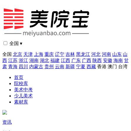
全国 ▾
全国
北京
天津
上海
重庆
辽宁
吉林
黑龙江
河北
河南
山东
山
西
江苏
浙江
湖南
湖北
福建
江西
广东
广西
陕西
安徽
海南
甘
肃
青海
四川
内蒙古
贵州
云南
新疆
宁夏
西藏
香港
澳门
台湾
首页
院校库
美术中考
少儿美术
素材库
资讯