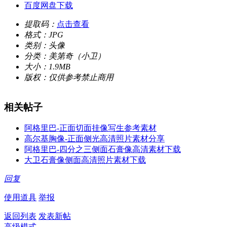
百度网盘下载
提取码：
点击查看
格式：
JPG
类别：
头像
分类：
美第奇（小卫）
大小：
1.9MB
版权：
仅供参考禁止商用
相关帖子
阿格里巴-正面切面挂像写生参考素材
高尔基胸像-正面侧光高清照片素材分享
阿格里巴-四分之三侧面石膏像高清素材下载
大卫石膏像侧面高清照片素材下载
回复
使用道具
举报
返回列表
发表新帖
高级模式