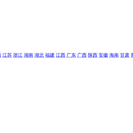
西
江苏
浙江
湖南
湖北
福建
江西
广东
广西
陕西
安徽
海南
甘肃