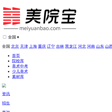
全国 ▾
全国
北京
天津
上海
重庆
辽宁
吉林
黑龙江
河北
河南
山东
山
首页
院校库
美术中考
少儿美术
素材库
资讯
招生