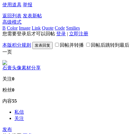
使用道具
举报
返回列表
发表新帖
高级模式
B
Color
Image
Link
Quote
Code
Smilies
您需要登录后才可以回帖
登录
|
立即注册
本版积分规则
回帖并转播
回帖后跳转到最后
发表回复
一页
石膏头像素材分享
关注
0
粉丝
0
内容
55
私信
关注
发布