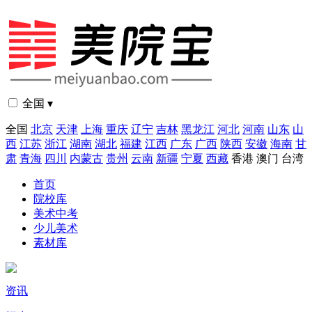
全国 ▾
全国
北京
天津
上海
重庆
辽宁
吉林
黑龙江
河北
河南
山东
山
西
江苏
浙江
湖南
湖北
福建
江西
广东
广西
陕西
安徽
海南
甘
肃
青海
四川
内蒙古
贵州
云南
新疆
宁夏
西藏
香港
澳门
台湾
首页
院校库
美术中考
少儿美术
素材库
资讯