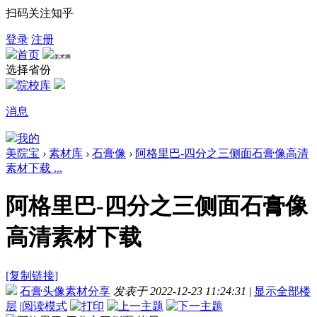
扫码关注知乎
登录
注册
首页
美术网
选择省份
院校库
消息
我的
美院宝
›
素材库
›
石膏像
›
阿格里巴-四分之三侧面石膏像高清
素材下载 ...
阿格里巴-四分之三侧面石膏像
高清素材下载
[复制链接]
石膏头像素材分享
发表于 2022-12-23 11:24:31
|
显示全部楼
层
|
阅读模式