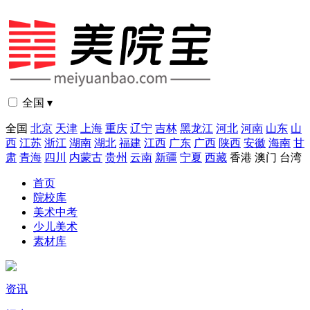
全国 ▾
全国
北京
天津
上海
重庆
辽宁
吉林
黑龙江
河北
河南
山东
山
西
江苏
浙江
湖南
湖北
福建
江西
广东
广西
陕西
安徽
海南
甘
肃
青海
四川
内蒙古
贵州
云南
新疆
宁夏
西藏
香港
澳门
台湾
首页
院校库
美术中考
少儿美术
素材库
资讯