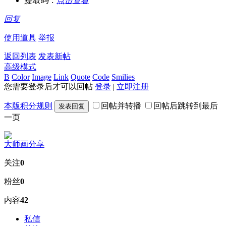
提取码：
点击查看
回复
使用道具
举报
返回列表
发表新帖
高级模式
B
Color
Image
Link
Quote
Code
Smilies
您需要登录后才可以回帖
登录
|
立即注册
本版积分规则
回帖并转播
回帖后跳转到最后
发表回复
一页
大师画分享
关注
0
粉丝
0
内容
42
私信