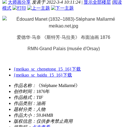
大师画分享
发表于 2022-3-4 10:11:24
|
显示全部楼层
|
阅读
模式
爱德华·马奈 《斯特芳·马拉美》 布面油画 1876
RMN-Grand Palais (musée d'Orsay)
{meikao_sc_chengtong_15_16}下载
{meikao_sc_baidu_15_16}下载
作品名称：
《Stéphane Mallarmé》
创作时间：
1876年
作品格式：
TIF
作品类别：
油画
题材分类：
人物
作品大小：
59.84MB
版权信息：
仅供参考禁止商用