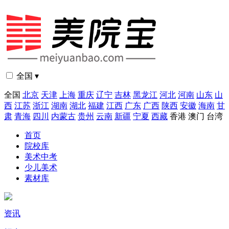
全国 ▾
全国
北京
天津
上海
重庆
辽宁
吉林
黑龙江
河北
河南
山东
山
西
江苏
浙江
湖南
湖北
福建
江西
广东
广西
陕西
安徽
海南
甘
肃
青海
四川
内蒙古
贵州
云南
新疆
宁夏
西藏
香港
澳门
台湾
首页
院校库
美术中考
少儿美术
素材库
资讯