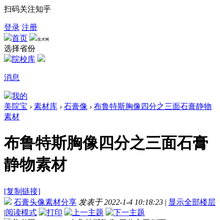
扫码关注知乎
登录
注册
首页
美术网
选择省份
院校库
消息
我的
美院宝
›
素材库
›
石膏像
›
布鲁特斯胸像四分之三面石膏静物
素材
布鲁特斯胸像四分之三面石膏
静物素材
[复制链接]
石膏头像素材分享
发表于 2022-1-4 10:18:23
|
显示全部楼层
|
阅读模式