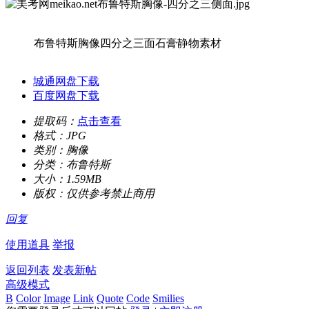
布鲁特斯胸像四分之三面石膏静物素材
城通网盘下载
百度网盘下载
提取码：
点击查看
格式：
JPG
类别：
胸像
分类：
布鲁特斯
大小：
1.59MB
版权：
仅供参考禁止商用
回复
使用道具
举报
返回列表
发表新帖
高级模式
B
Color
Image
Link
Quote
Code
Smilies