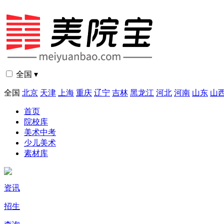
全国 ▾
全国
北京
天津
上海
重庆
辽宁
吉林
黑龙江
河北
河南
山东
山
首页
院校库
美术中考
少儿美术
素材库
资讯
招生