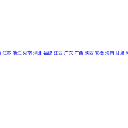
西
江苏
浙江
湖南
湖北
福建
江西
广东
广西
陕西
安徽
海南
甘肃