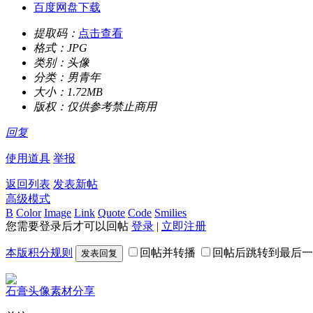
百度网盘下载
提取码：
点击查看
格式：
JPG
类别：
头像
分类：
男青年
大小：
1.72MB
版权：
仅供参考禁止商用
回复
使用道具
举报
返回列表
发表新帖
高级模式
B
Color
Image
Link
Quote
Code
Smilies
您需要登录后才可以回帖
登录
|
立即注册
本版积分规则
回帖并转播
回帖后跳转到最后一
发表回复
石膏头像素材分享