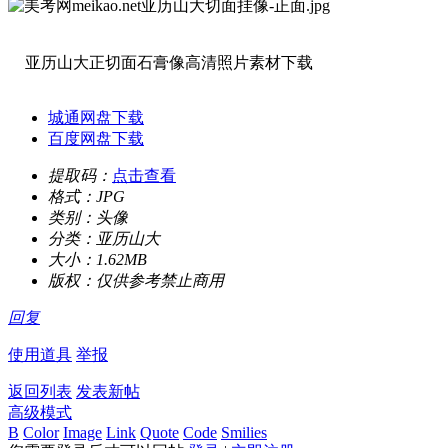
亚历山大正切面石膏像高清照片素材下载
城通网盘下载
百度网盘下载
提取码：
点击查看
格式：
JPG
类别：
头像
分类：
亚历山大
大小：
1.62MB
版权：
仅供参考禁止商用
回复
使用道具
举报
返回列表
发表新帖
高级模式
B
Color
Image
Link
Quote
Code
Smilies