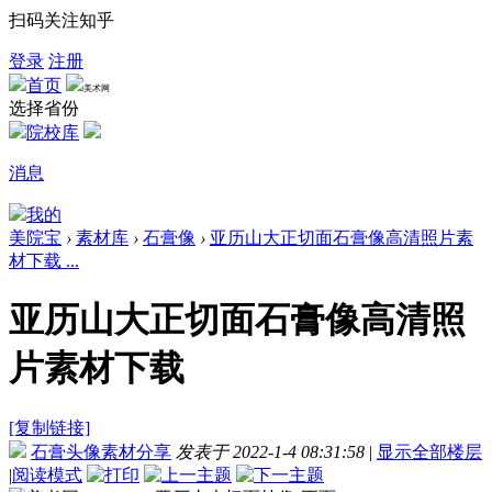
扫码关注知乎
登录
注册
首页
美术网
选择省份
院校库
消息
我的
美院宝
›
素材库
›
石膏像
›
亚历山大正切面石膏像高清照片素
材下载 ...
亚历山大正切面石膏像高清照
片素材下载
[复制链接]
石膏头像素材分享
发表于 2022-1-4 08:31:58
|
显示全部楼层
|
阅读模式