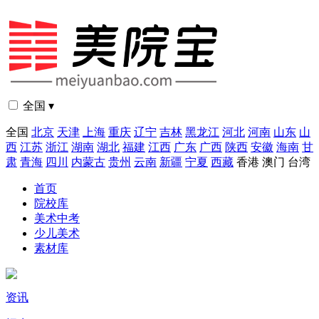
全国 ▾
全国
北京
天津
上海
重庆
辽宁
吉林
黑龙江
河北
河南
山东
山
西
江苏
浙江
湖南
湖北
福建
江西
广东
广西
陕西
安徽
海南
甘
肃
青海
四川
内蒙古
贵州
云南
新疆
宁夏
西藏
香港
澳门
台湾
首页
院校库
美术中考
少儿美术
素材库
资讯