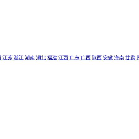
西
江苏
浙江
湖南
湖北
福建
江西
广东
广西
陕西
安徽
海南
甘肃