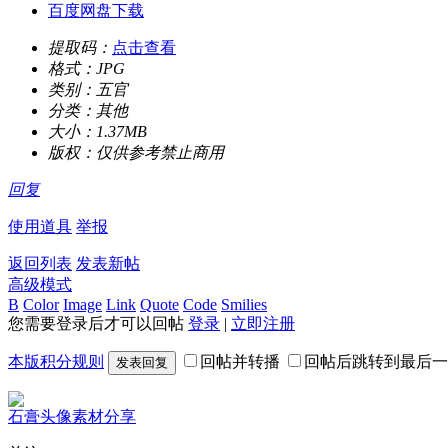
百度网盘下载
提取码：
点击查看
格式：
JPG
类别：
五官
分类：
其他
大小：
1.37MB
版权：
仅供参考禁止商用
回复
使用道具
举报
返回列表
发表新帖
高级模式
B
Color
Image
Link
Quote
Code
Smilies
您需要登录后才可以回帖
登录
|
立即注册
本版积分规则
回帖并转播
回帖后跳转到最后一
发表回复
石膏头像素材分享