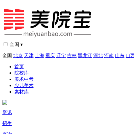
全国 ▾
全国
北京
天津
上海
重庆
辽宁
吉林
黑龙江
河北
河南
山东
山
首页
院校库
美术中考
少儿美术
素材库
资讯
招生